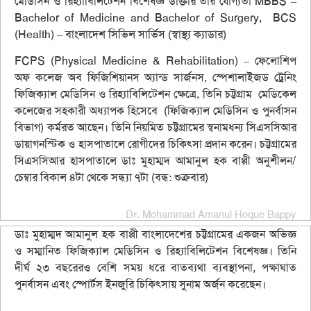
মেডিসিন ও রিহ্যাবিলিটেশন বিশেষজ্ঞ ডাক্তার তার যোগ্যতা
MBBS
–
Bachelor of Medicine and Bachelor of Surgery,
BCS
(Health)
– বাংলাদেশ সিভিল সার্ভিস (স্বাস্থ্য ক্যাডার)
FCPS (Physical Medicine & Rehabilitation)
– ফেলোশিপ
অফ ‌‌কলেজ অব ফিজিশিয়ানস অ্যান্ড সার্জনস, স্পেশালাইজড ট্রেনিং
ফিজিক্যাল মেডিসিন ও রিহ্যাবিলিটেশন ক্ষেত্রে, তিনি চট্টগ্রাম মেডিকেল
কলেজের সহকারী অধ্যাপক হিসেবে (ফিজিক্যাল মেডিসিন ও পুনর্বাসন
বিভাগ) কর্মরত আছেন। তিনি নিয়মিত চট্টগ্রামের স্বনামধন্য সিএসসিআর
ডায়াগনস্টিক ও হাসপাতালে রোগীদের চিকিৎসা প্রদান করেন। চট্টগ্রামের
সিএসসিআর হাসপাতালে ডাঃ মুহাম্মদ আমানুল হক বাপ্পী অনুশীলন/
চেম্বার বিকাল ৪টা থেকে সন্ধ্যা ৭টা (বন্ধ: শুক্রবার)
Dr. Mohammad Amanul Hoque Bappy
ডাঃ মুহাম্মদ আমানুল হক বাপ্পী বাংলাদেশের চট্টগ্রামের একজন অভিজ্ঞ
ও সম্মানিত ফিজিক্যাল মেডিসিন ও রিহ্যাবিলিটেশন বিশেষজ্ঞ। তিনি
দীর্ঘ ২৩ বছরেরও বেশি সময় ধরে বাতব্যথা ব্যবস্থাপনা, পক্ষাঘাত
পুনর্বাসন এবং স্পোর্টস ইনজুরি চিকিৎসায় সুনাম অর্জন করেছেন।