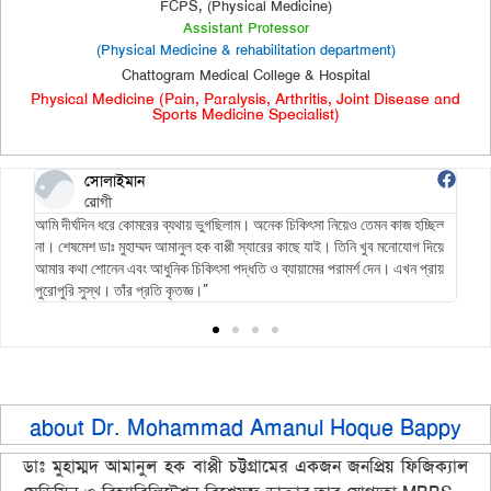
FCPS, (Physical Medicine)
Assistant Professor
(Physical Medicine & rehabilitation department)
Chattogram Medical College & Hospital
Physical Medicine (Pain, Paralysis, Arthritis, Joint Disease and
Sports Medicine Specialist)
সোলাইমান
রোগী
আমি দীর্ঘদিন ধরে কোমরের ব্যথায় ভুগছিলাম। অনেক চিকিৎসা নিয়েও তেমন কাজ হচ্ছিল
আমার
ে
না। শেষমেশ ডাঃ মুহাম্মদ আমানুল হক বাপ্পী স্যারের কাছে যাই। তিনি খুব মনোযোগ দিয়ে
না। 
আমার কথা শোনেন এবং আধুনিক চিকিৎসা পদ্ধতি ও ব্যায়ামের পরামর্শ দেন। এখন প্রায়
মাধ্
পুরোপুরি সুস্থ। তাঁর প্রতি কৃতজ্ঞ।”
অসা
about
Dr. Mohammad Amanul Hoque Bappy
ডাঃ মুহাম্মদ আমানুল হক বাপ্পী চট্টগ্রামের একজন জনপ্রিয় ফিজিক্যাল