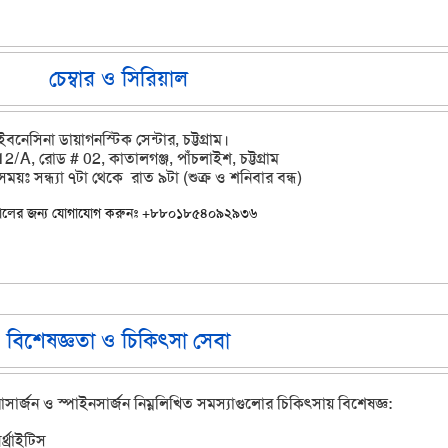
Dr Mahfujul Quader / Neurosurgeon & Spinesurgeon
চেম্বার ও সিরিয়াল
ইবনেসিনা ডায়াগনস্টিক সেন্টার, চট্টগ্রাম।
12/A, রোড # 02, কাতালগঞ্জ, পাঁচলাইশ, চট্টগ্রাম
ময়ঃ সন্ধ্যা ৭টা থেকে রাত ৯টা (শুক্র ও শনিবার বন্ধ)
য়ালের জন্য যোগাযোগ করুনঃ +৮৮০১৮৫৪০৯২৯৩৬
geon & Spinesurgeon
বিশেষজ্ঞতা ও চিকিৎসা সেবা
সার্জন ও স্পাইনসার্জন নিম্নলিখিত সমস্যাগুলোর চিকিৎসায় বিশেষজ্ঞ:
থ্রাইটিস