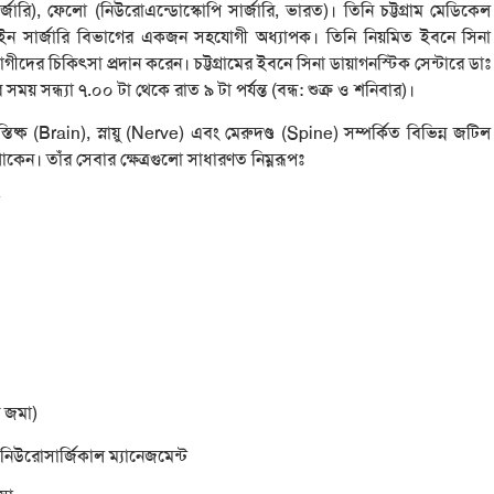
র্জারি), ফেলো (নিউরোএন্ডোস্কোপি সার্জারি, ভারত)। তিনি চট্টগ্রাম মেডিকেল
ন সার্জারি বিভাগের একজন সহযোগী অধ্যাপক। তিনি নিয়মিত ইবনে সিনা
 রোগীদের চিকিৎসা প্রদান করেন। চট্টগ্রামের ইবনে সিনা ডায়াগনস্টিক সেন্টারে ডাঃ
য় সন্ধ্যা ৭.০০ টা থেকে রাত ৯ টা পর্যন্ত (বন্ধ: শুক্র ও শনিবার)।
তিষ্ক (Brain), স্নায়ু (Nerve) এবং মেরুদণ্ড (Spine) সম্পর্কিত বিভিন্ন জটিল
ন। তাঁর সেবার ক্ষেত্রগুলো সাধারণত নিম্নরূপঃ
ি জমা)
নিউরোসার্জিকাল ম্যানেজমেন্ট