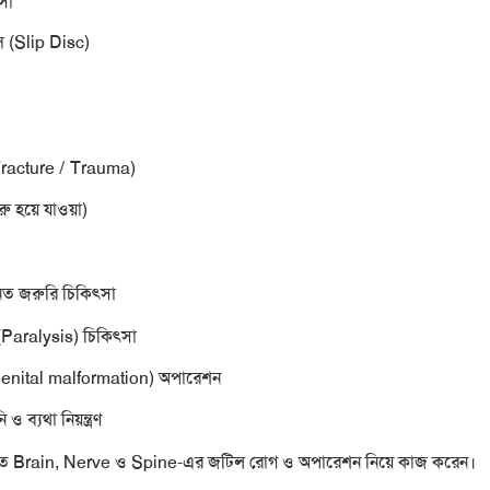
সা
্স (Slip Disc)
(Fracture / Trauma)
রু হয়ে যাওয়া)
িত জরুরি চিকিৎসা
ত (Paralysis) চিকিৎসা
ongenital malformation) অপারেশন
 ও ব্যথা নিয়ন্ত্রণ
লত
Brain, Nerve ও Spine
-এর জটিল রোগ ও অপারেশন নিয়ে কাজ করেন।