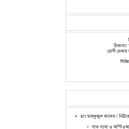
ঠিকানাঃ 
রোগী দেখার স
সিরি
Dr Mahfujul Quader / Neurosur
ডাঃ মাহফুজুল কাদের / নিউরো
বাত-ব্যথা ও অস্টিওআর্