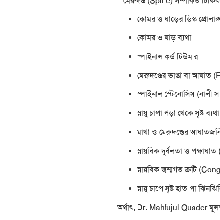
**মেরুদণ্ড (Spine) সম্পর্কিত চিকিৎ
কোমর ও ঘাড়ের ডিস্ক প্রোলাপ
কোমর ও ঘাড় ব্যথা
স্পাইনাল কর্ড টিউমার
মেরুদণ্ডের ভাঙা বা আঘাত 
স্পাইনাল স্টেনোসিস (নালী স
স্নায়ু চাপা পড়া থেকে সৃষ্ট ব্যথা
মাথা ও মেরুদণ্ডের আঘাতজন
স্নায়বিক দুর্বলতা ও পক্ষাঘা
স্নায়বিক জন্মগত ত্রুটি (C
স্নায়ু চাপে সৃষ্ট হাত-পা ঝিনঝিনি
অর্থাৎ,
Dr. Mahfujul Quader
মূ