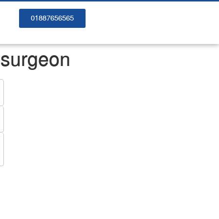
01887656565
esurgeon