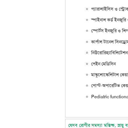
প্যারালাইসিস ও স্ট্রোক
স্পাইনাল কর্ড ইনজুরি 
স্পোর্টস ইনজুরি ও লিগ
কার্পাল টানেল সিনড্রোম
নিউরোরিহ্যাবিলিটেশন
পেইন মেডিসিন
মাস্কুলোস্কেলিটাল ক
পোস্ট-অপারেটিভ কেয়
Pediatric functio
যেসব রোগীর সমস্যা মস্তিষ্ক, স্নায়ু