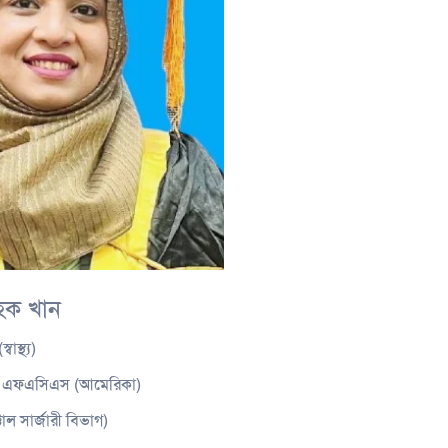
হক খান
াস্থ্য)
ী) এফএসিএস (আমেরিকা)
াল সার্জারী বিভাগ)