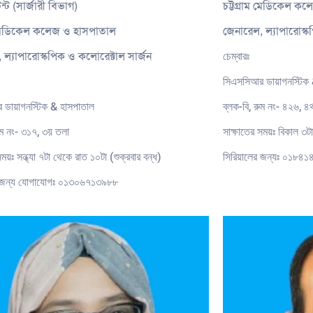
্ট (সার্জারী বিভাগ)
চট্টগ্রাম মেডিকেল ক
ম মেডিকেল কলেজ ও হাসপাতাল
জেনারেল, ল্যাপারোস্কপ
চেম্বারঃ
 ল্যাপারোস্কপিক ও কলোরেক্টাল সার্জন
সিএসসিআর ডায়াগনস্টিক 
 ডায়াগনস্টিক & হাসপাতাল
ব্লক-বি, রুম নং- ৪২৬, ৪র
রুম নং- ৩১৭, ৩য় তলা
সাক্ষাতের সময়ঃ বিকাল ৩টা 
সময়ঃ সন্ধ্যা ৭টা থেকে রাত ১০টা (শুক্রবার বন্ধ)
সিরিয়ালের জন্যঃ ০১৮৪
র জন্য যোগাযোগঃ ০১৩০৬৭১৩৯৮৮