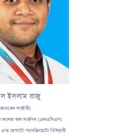
ুল ইসলাম রাজু
নারেল সার্জারী)
 কলেজ অফ সার্জনস (এফএসিএস)
্ড হেপাটো-প্যানক্রিয়েটো বিলিয়ারী