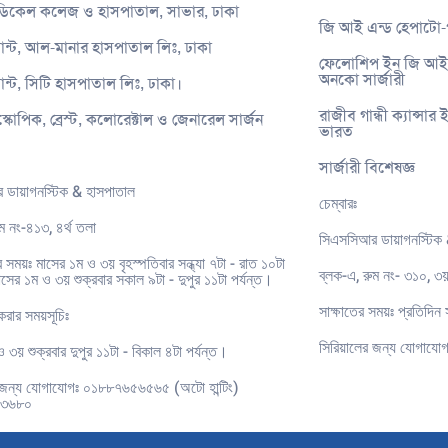
ডিকেল কলেজ ও হাসপাতাল, সাভার, ঢাকা
জি আই এন্ড হেপাটো-প
ান্ট, আল-মানার হাসপাতাল লিঃ, ঢাকা
ফেলোশিপ ইন জি আই এন
অনকো সার্জারী
ান্ট, সিটি হাসপাতাল লিঃ, ঢাকা।
রাজীব গান্ধী ক্যান্সার ই
্কোপিক, ব্রেস্ট, কলোরেক্টাল ও জেনারেল সার্জন
ভারত
সার্জারী বিশেষজ্ঞ
 ডায়াগনস্টিক & হাসপাতাল
চেম্বারঃ
ম নং-৪১৩, ৪র্থ তলা
সিএসসিআর ডায়াগনস্টিক 
 সময়ঃ মাসের ১ম ও ৩য় বৃহস্পতিবার সন্ধ্যা ৭টা - রাত ১০টা
ব্লক-এ, রুম নং- ৩১০, ৩
াসের ১ম ও ৩য় শুক্রবার সকাল ৯টা - দুপুর ১১টা পর্যন্ত।
সাক্ষাতের সময়ঃ প্রতিদিন স
রার সময়সূচিঃ
সিরিয়ালের জন্য যোগা
 ৩য় শুক্রবার দুপুর ১১টা - বিকাল ৪টা পর্যন্ত।
 জন্য যোগাযোগঃ ০১৮৮৭৬৫৬৫৬৫ (অটো হান্টিং)
৭৩৬৮০