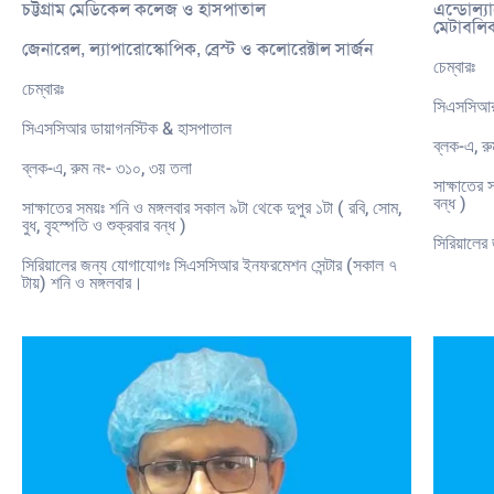
চট্টগ্রাম মেডিকেল কলেজ ও হাসপাতাল
এন্ডোল্য
মেটাবলিক
জেনারেল, ল্যাপারোস্কোপিক, ব্রেস্ট ও কলোরেক্টাল সার্জন
চেম্বারঃ
চেম্বারঃ
সিএসসিআর
সিএসসিআর ডায়াগনস্টিক & হাসপাতাল
ব্লক-এ, র
ব্লক-এ, রুম নং- ৩১০, ৩য় তলা
সাক্ষাতের 
বন্ধ )
সাক্ষাতের সময়ঃ শনি ও মঙ্গলবার সকাল ৯টা থেকে দুপুর ১টা ( রবি, সোম,
বুধ, বৃহস্পতি ও শুক্রবার বন্ধ )
সিরিয়ালে
সিরিয়ালের জন্য যোগাযোগঃ সিএসসিআর ইনফরমেশন সেন্টার (সকাল ৭
টায়) শনি ও মঙ্গলবার।