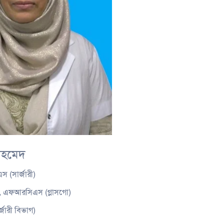
আহমেদ
 (সার্জারী)
), এফআরসিএস (গ্লাসগো)
জারী বিভাগ)