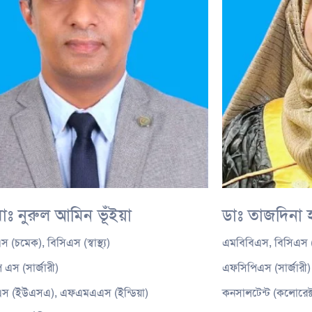
োঃ নুরুল আমিন ভূঁইয়া
ডাঃ তাজদিনা 
 (চমেক), বিসিএস (স্বাস্থ্য)
এমবিবিএস, বিসিএস (স্ব
 এস (সার্জারী)
এফসিপিএস (সার্জার
স (ইউএসএ), এফএমএএস (ইন্ডিয়া)
কনসালটেন্ট (কলোরেক্ট