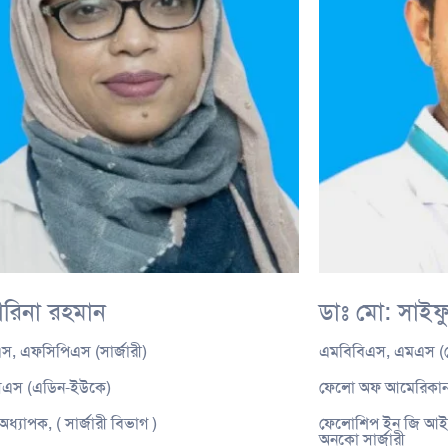
ারিনা রহমান
ডাঃ মো: সাইফ
স, এফসিপিএস (সার্জারী)
এমবিবিএস, এমএস (জে
এস (এডিন-ইউকে)
ফেলো অফ আমেরিকান
ধ্যাপক, ( সার্জারী বিভাগ )
ফেলোশিপ ইন জি আই এন
অনকো সার্জারী