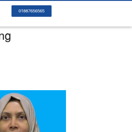
01887656565
ong