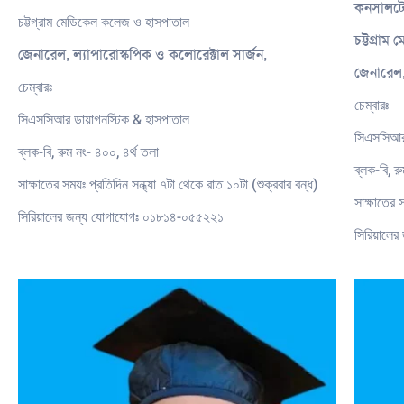
কনসালটেন
চট্টগ্রাম মেডিকেল কলেজ ও হাসপাতাল
চট্টগ্রা
জেনারেল, ল্যাপারোস্কপিক ও কলোরেক্টাল সার্জন,
জেনারেল,
চেম্বারঃ
চেম্বারঃ
সিএসসিআর ডায়াগনস্টিক & হাসপাতাল
সিএসসিআর
ব্লক-বি, রুম নং- ৪০০, ৪র্থ তলা
ব্লক-বি, 
সাক্ষাতের সময়ঃ প্রতিদিন সন্ধ্যা ৭টা থেকে রাত ১০টা (শুক্রবার বন্ধ)
সাক্ষাতের 
সিরিয়ালের জন্য যোগাযোগঃ ০১৮১৪-০৫৫২২১
সিরিয়ালে