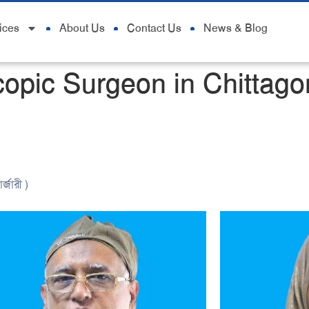
ices
About Us
Contact Us
News & Blog
opic Surgeon in Chittag
্জারী )