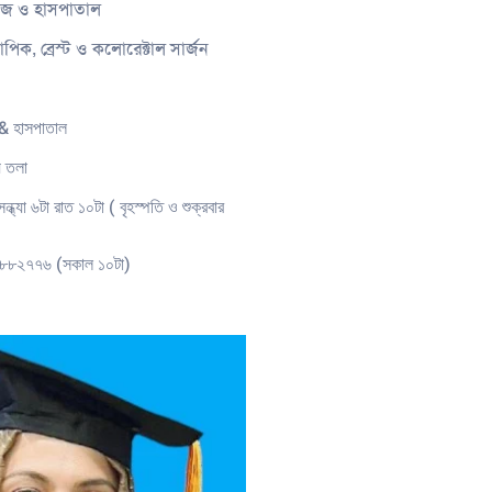
লেজ ও হাসপাতাল
পিক, ব্রেস্ট ও কলোরেক্টাল সার্জন
& হাসপাতাল
য় তলা
ন্ধ্যা ৬টা রাত ১০টা ( বৃহস্পতি ও শুক্রবার
১-৮৮২৭৭৬ (সকাল ১০টা)