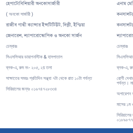
হেপাটোবিলিয়ারী অনকোসার্জারী
এনাম মে
( অনকো সার্জারী )
কনসালট্য
রাজীব গান্ধী ক্যান্সার ইন্সটিটিউট, দিল্লী, ইন্ডিয়া
কনসালট্য
জেনারেল, ল্যাপারোস্কোপিক ও অনকো সার্জন
ল্যাপারোস
চেম্বারঃ
চেম্বারঃ
সিএসসিআর ডায়াগনস্টিক & হাসপাতাল
সিএসসিআর
ব্লক-এ, রুম নং- ২০৫, ২য় তলা
ব্লক-এ, রু
সাক্ষাতের সময়ঃ প্রতিদিন সন্ধ্যা ৭টা থেকে রাত ১০টা পর্যন্ত
রোগী দেখার
পর্যন্ত। ম
সিরিয়ালের জন্যঃ ০১৬৭৪৭২৮৩৩৪
অপারেশন ক
মাসের ১ম ও
সিরিয়ালের
০১৮৯৮৭