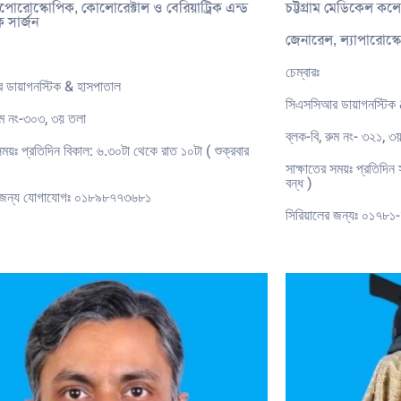
াপােরোস্কোপিক, কোলোরেক্টাল ও বেরিয়াট্রিক এন্ড
চট্টগ্রাম মেডিকেল ক
 সার্জন
জেনারেল, ল্যাপারোস্কো
চেম্বারঃ
 ডায়াগনস্টিক & হাসপাতাল
সিএসসিআর ডায়াগনস্টিক 
ুম নং-৩০৩, ৩য় তলা
ব্লক-বি, রুম নং- ৩২১, ৩
সময়ঃ প্রতিদিন বিকাল: ৬.৩০টা থেকে রাত ১০টা ( শুক্রবার
সাক্ষাতের সময়ঃ প্রতিদিন স
বন্ধ )
র জন্য যোগাযোগঃ ০১৮৯৮৭৭৩৬৮১
সিরিয়ালের জন্যঃ ০১৭৮